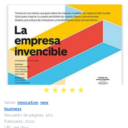
Series:
innovation
,
new
business
Recuento de páginas:
400
Publicado:
2020
URL del libro: