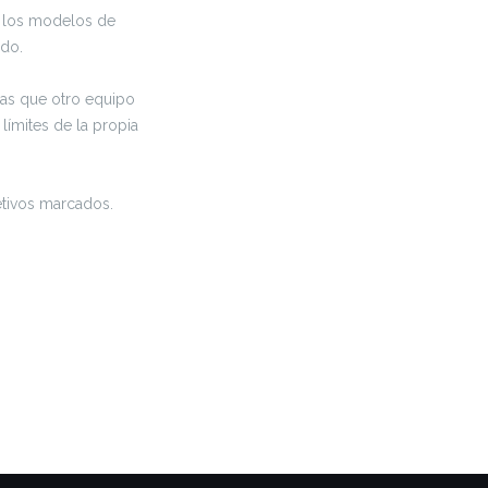
y los modelos de
ado.
ras que otro equipo
límites de la propia
etivos marcados.