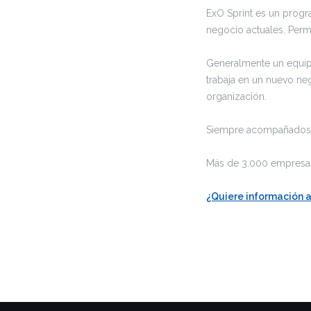
ExO Sprint es un prog
negocio actuales. Perm
Generalmente un equip
trabaja en un nuevo neg
organización.
Siempre acompañados de
Más de 3.000 empresas
¿Quiere información 