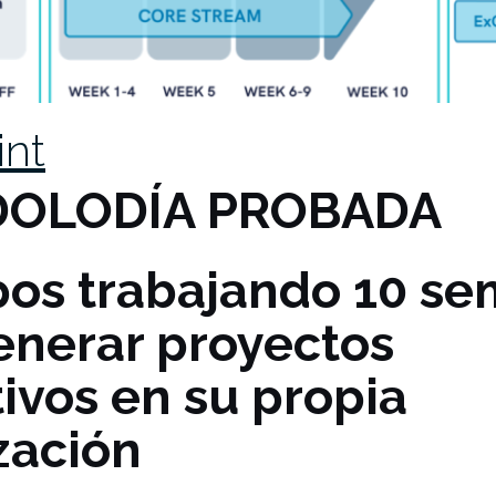
int
OLODÍA PROBADA
pos trabajando 10 s
enerar proyectos
tivos en su propia
zación