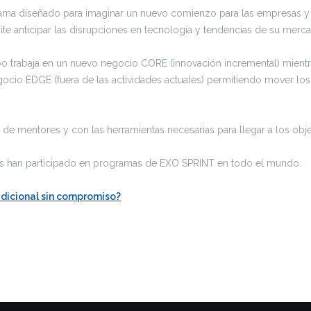
rama diseñado para imaginar un nuevo comienzo para las empresas 
ite anticipar las disrupciones en tecnología y tendencias de su merc
o trabaja en un nuevo negocio CORE (innovación incremental) mient
ocio EDGE (fuera de las actividades actuales) permitiendo mover los 
 mentores y con las herramientas necesarias para llegar a los obj
 han participado en programas de EXO SPRINT en todo el mundo.
adicional sin compromiso?