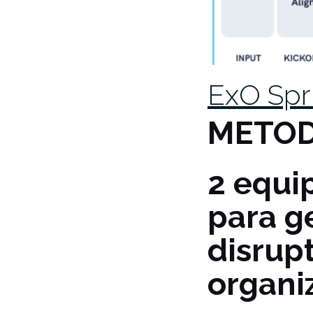
ExO Spr
METOD
2 equi
para g
disrup
organi