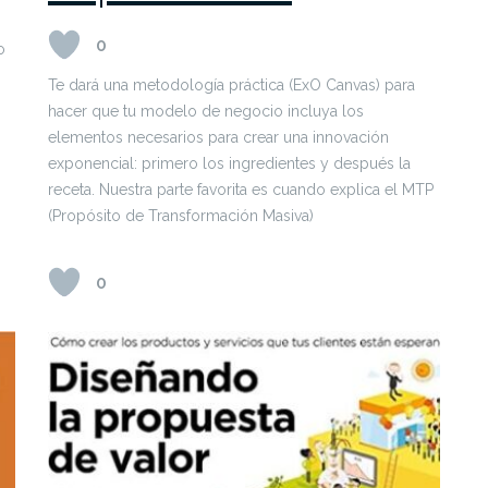
0
o
o
Te dará una metodología práctica (ExO Canvas) para
hacer que tu modelo de negocio incluya los
elementos necesarios para crear una innovación
exponencial: primero los ingredientes y después la
receta. Nuestra parte favorita es cuando explica el MTP
(Propósito de Transformación Masiva)
0