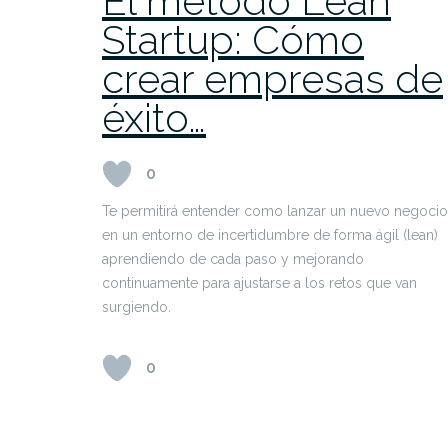
El método Lean
Startup: Cómo
crear empresas de
éxito…
0
Te permitirá entender como lanzar un nuevo negocio
en un entorno de incertidumbre de forma ágil (lean)
aprendiendo de cada paso y mejorando
continuamente para ajustarse a los retos que van
surgiendo.
0