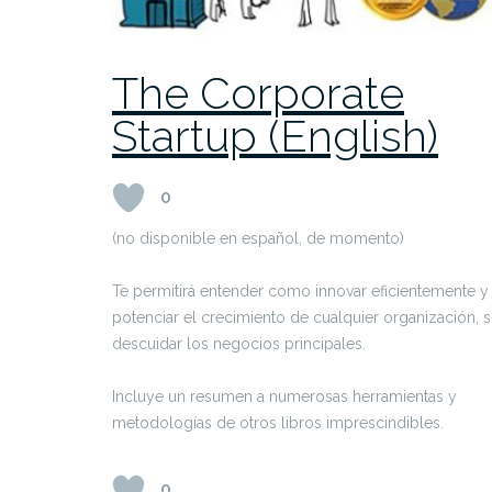
The Corporate
Startup (English)
0
(no disponible en español, de momento)
Te permitirá entender como innovar eficientemente y
potenciar el crecimiento de cualquier organización, s
descuidar los negocios principales.
Incluye un resumen a numerosas herramientas y
metodologías de otros libros imprescindibles.
0