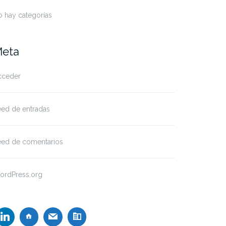
 hay categorías
eta
cceder
eed de entradas
eed de comentarios
ordPress.org