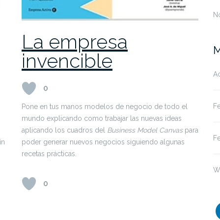
No
La empresa
M
invencible
A
0
F
Pone en tus manos modelos de negocio de todo el
mundo explicando como trabajar las nuevas ideas
aplicando los cuadros del
Business Model Canvas
para
F
in
poder generar nuevos negocios siguiendo algunas
recetas prácticas.
W
0