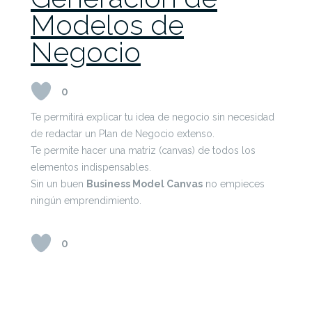
Modelos de
Negocio
0
Te permitirá explicar tu idea de negocio sin necesidad
de redactar un Plan de Negocio extenso.
Te permite hacer una matriz (canvas) de todos los
elementos indispensables.
Sin un buen
Business Model Canvas
no empieces
ningún emprendimiento.
0