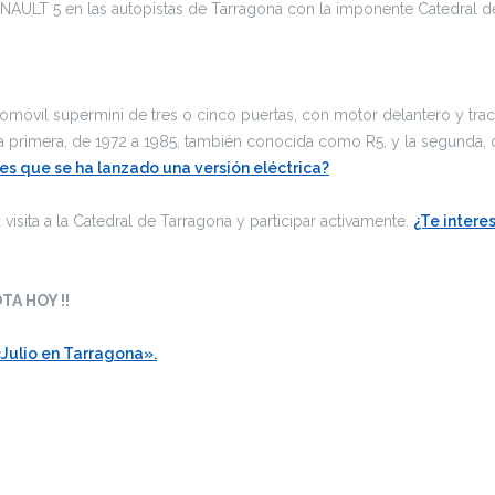
ENAULT 5 en las autopistas de Tarragona con la imponente Catedral d
móvil supermini de tres o cinco puertas, con motor delantero y tracc
a primera, de 1972 a 1985, también conocida como R5, y la segunda, 
es que se ha lanzado una versión eléctrica?
 visita a la Catedral de Tarragona y participar activamente.
¿Te intere
TA HOY !!
Julio en Tarragona».